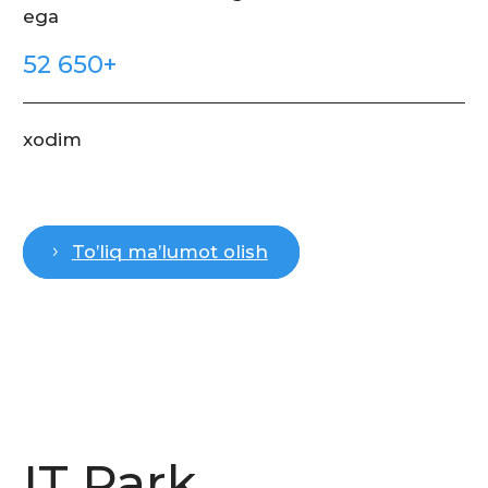
info@itpu.uz
+998 55 520 40 00
IT Park University, O'zbekiston, Toshkent
shahri, Maxtumquli ko'chasi, 114A
Maxfiylik siyosati