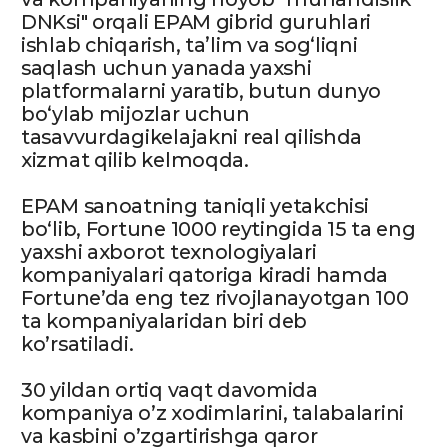
IT Park
IT Park Uzbekistan — Oʻzbekiston
Respublikasida IT sohasidagi yetakchi
markaz, Oʻzbekiston Prezidenti
tashabbusi bilan 2019-yil 10-yanvarda
tashkil etilgan birinchi Axborot
texnologiyalari parki.
Tashkilotning asosiy maqsadi
O‘zbekistonda IT sohasini rivojlantirish,
zarur infratuzilmani yaratish, IT-
mutaxassisliklari bo‘yicha kadrlar
tayyorlash tizimini isloh qilish, istiqbolli
startap loyihalarni ishga tushirish, IT-
kompaniyalarni qo‘llab-quvvatlashdan
iborat.
Bugungi kunga qadar tashkilot 200 dan
ortiq IT markazlarini ochgan va butun
mamlakat boʻylab 200 dan ortiq IT-