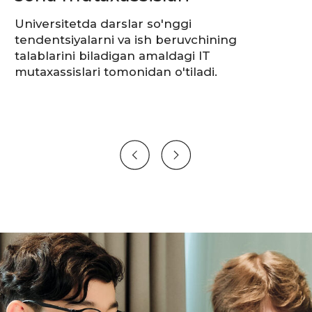
EPAM
Systems
EPAM Systems 1993 yilda tashkil topgan
va bugungi kunda raqamli
texnologiyalar sohasida dunyodagi
yetakchi kompaniyalaridan biri
hisoblanadi.
Innovatsion strategiya, konsalting
va muhandislik tajribasi
va kompaniyaning noyob "muhandislik