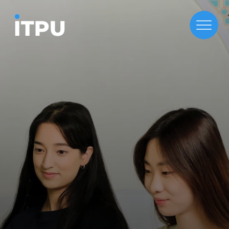
Kelajagingizni
IT Park
University bilan
birga yarating