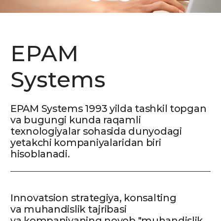
55+
Kompaniyaning 50dan ortiq
mamlakatda vakolatxonalari joylashgan
150+
Dunyo bo'ylab 160 dan ortiq
hamkor universitetlarga
ega
52 650+
xodim
To’liq ma’lumot olish