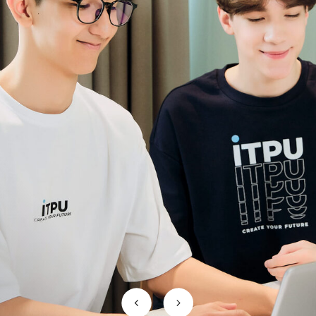
DNKsi" orqali EPAM gibrid guruhlari
ishlab chiqarish, taʼlim va sogʻliqni
saqlash uchun yanada yaxshi
platformalarni yaratib, butun dunyo
boʻylab mijozlar uchun
tasavvurdagikelajakni real qilishda
xizmat qilib kelmoqda.
EPAM sanoatning taniqli yetakchisi
bo‘lib, Fortune 1000 reytingida 15 ta eng
yaxshi axborot texnologiyalari
kompaniyalari qatoriga kiradi hamda
Fortune’da eng tez rivojlanayotgan 100
ta kompaniyalaridan biri deb
ko’rsatiladi.
30 yildan ortiq vaqt davomida
kompaniya o’z xodimlarini, talabalarini
va kasbini o’zgartirishga qaror
qilganlarni o’qitish va rivojlantirishda
doimiy ravishda tajriba va bilimlarini
oshirib keladi