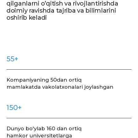
maktablar yaratishni amalga oshirmoqda.
Texnoparkning rezident kompaniyalari
soni 500 dan ortiq bo‘lib, 2022-yil oxiriga
kelib IT-parkning mamlakatimiz
va xorijdagi filial va vakolatxonalari soni 14
taga yetkaziladi.
To’liq ma’lumot olish
Bakalavriat
Magistratura
Universitet haqida