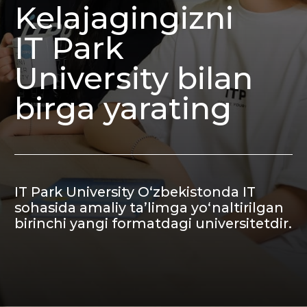
IT Park University O‘zbekistonda IT
sohasida amaliy ta’limga yo‘naltirilgan
birinchi yangi formatdagi universitetdir.
Malaka oshirish
ITPU korporativ mijozlar xodimlarining
kasbiy mahoratini oshirishga
moʻljallangan maxsus UpSkill kurslarini
taklif etadi.
Bizning maqsadimiz sizning
jamoangizga axborot texnologiyalari
bo'yicha eng yangi ko'nikma va bilimlarni