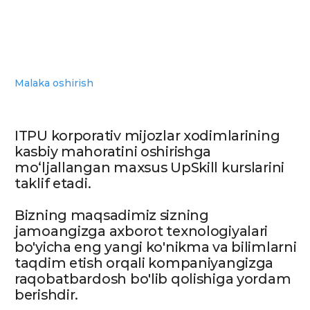
taqdim etish orqali kompaniyangizga
raqobatbardosh bo'lib qolishiga yordam
berishdir.
ITPU'da ta’lim
olishning
afzalliklari:
01
02
O’qituvchilar —
Amaliyot orqa
soha mutaxassislari
o'rganish
Universitetda darslar so'nggi
O'qish davomida tala
tendentsiyalarni va ish beruvchining
mavjud loyihalarni b
talablarini biladigan amaldagi IT
o'qish davomida amal