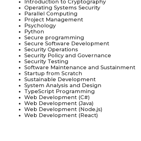
(трек Back-End
Development)
Изучить
Документ:
Учебный план бакалаврской
программы (трек Front-End
Development)
Изучить
Документ:
Учебный план бакалаврской
программы (трек Full-Stack
Development)
Изучить