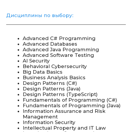
Учебная
программа
и академический
календарь
Документ:
Учебный план
бакалаврской программы