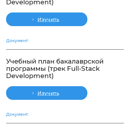
IT Park University, Узбекистан,
город Ташкент, улица Махтумкули,
114А
Политика конфиденциальности