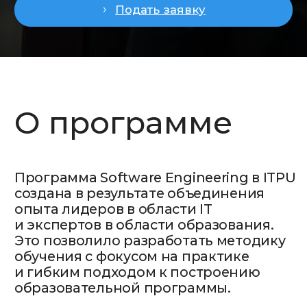
обучения с фокусом на практике
и гибким подходом к построению
образовательной программы.
Траектории
обучения
В рамках программы бакалавриата
«Программная инженерия» студенты
могут выбрать одну из 4 основных
траекторий обучения: Front-End,
Back-End, Full-Stack и Secure and
Resilient Software Development.