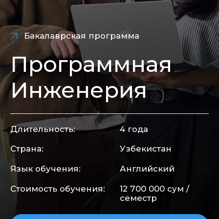
Инженерия
Длительность:
4 года
Страна:
Узбекистан
Язык обучения:
Английский
Стоимость обучения:
12 700 000 сум /
семестр
Подать заявку
О программe
Программа Software Engineering в ITPU
создана в результате объединения
опыта лидеров в области IT
и экспертов в области образования.
Это позволило разработать методику