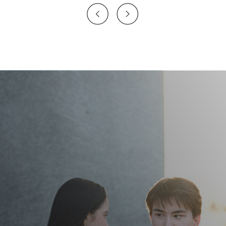
Нужна консультация
Программа
обучения
Обязательные дисциплины:
Advanced Network Security
Agility and Decision Making
AI: Foundations and Applications for
Software Engineers
Algorithms and Data Structures
Basics of DevOps
Basics of Research Methodology and
Academic Writing
Business Communication
Cloud Security