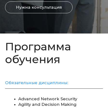
Work in a Team
Course Project
Final Certification
Internship
Дисциплины по выбору:
Advanced C# Programming
Advanced Databases
Advanced Java Programming
Advanced Software Testing
AI Security
Behavioral Cybersecurity
Big Data Basics
Business Analysis Basics
Design Patterns (C#)
Design Patterns (Java)
Design Patterns (TypeScript)
Fundamentals of Programming (C#)
Fundamentals of Programming (Java)
Information Assurance and Risk
Management
Information Security
Intellectual Property and IT Law
Introduction to Cryptography
Operating Systems Security
Parallel Computing
Project Management
Psychology