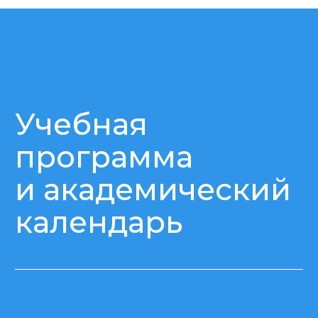
Если у вас остались вопросы или вам
нужна дополнительная
информация, пожалуйста, заполните
форму ниже, и мы свяжемся с вами
в ближайшее время!
+998
Я родитель
Я абитуриент
Нажимая кнопку «Отправить заявку», вы
соглашаетесь с
политикой конфиденциальности