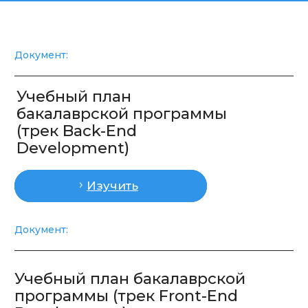
Отправить заявку
Бакалавриат
Магистратура
Об университете
info@itpu.uz
+998 55 520 40 00