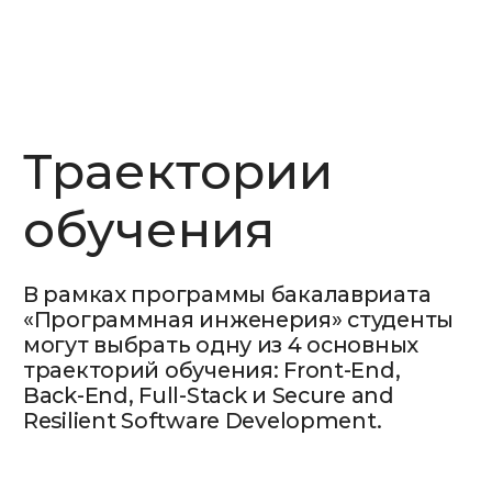
01
02
Front-End
Back-End
Development
Developmen
Front-End разработчик создаёт
Back-End разработ
пользовательский интерфейс веб-
за серверную част
приложений, обеспечивая
обеспечивая обраб
визуальную и интерактивную часть,
интеграцию с база
с которой взаимодействуют
с пользовательски
пользователи.