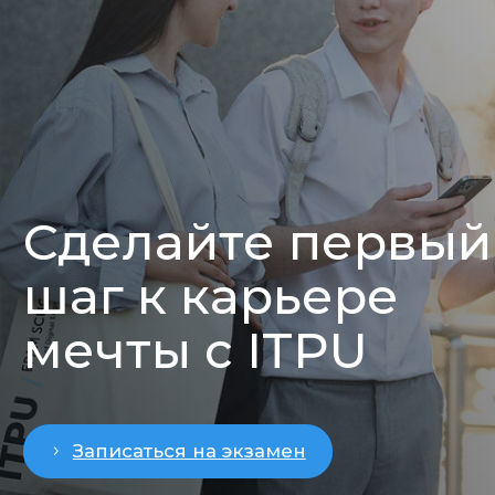
Cloud-Driven Software Development
Computer Networks
Databases
Deep Learning and Generative AI
Applications
Discrete Mathematics
Economics and Antibribery
English Language - General
Fundamentals of Web Development
Further Mathematics Essentials
History
Introduction to Cloud Computing
Introduction to Digital Technologies
Introduction to Machine Learning
Introduction to Programming (Python)
Introduction to Software Testing
Introduction to Specialty
Introduction to Studies
Operating Systems and System
Software
Philosophy
Probability Theory and Basics of
Statistics
Religion Studies
Responsible AI and Computer Ethics
Software Architecture Foundations
Web Security