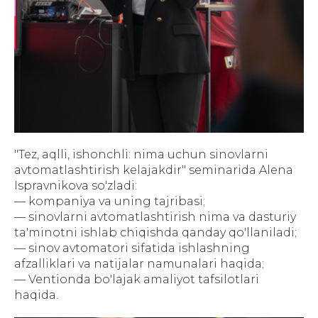
"Tez, aqlli, ishonchli: nima uchun sinovlarni
avtomatlashtirish kelajakdir" seminarida Alena
Ispravnikova so'zladi:
— kompaniya va uning tajribasi;
— sinovlarni avtomatlashtirish nima va dasturiy
ta'minotni ishlab chiqishda qanday qo'llaniladi;
— sinov avtomatori sifatida ishlashning
afzalliklari va natijalar namunalari haqida;
— Ventionda bo'lajak amaliyot tafsilotlari
haqida.