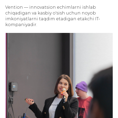
Vention — innovatsion echimlarni ishlab
chiqadigan va kasbiy o'sish uchun noyob
imkoniyatlarni taqdim etadigan etakchi IT-
kompaniyadir.