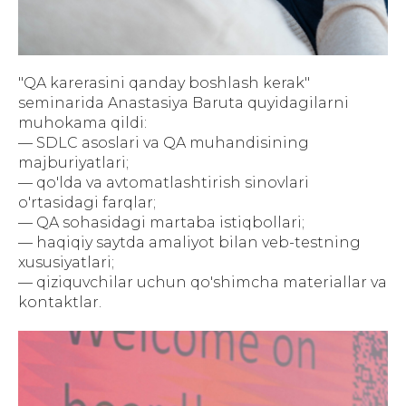
"QA karerasini qanday boshlash kerak"
seminarida Anastasiya Baruta quyidagilarni
muhokama qildi:
— SDLC asoslari va QA muhandisining
majburiyatlari;
— qo'lda va avtomatlashtirish sinovlari
o'rtasidagi farqlar;
— QA sohasidagi martaba istiqbollari;
— haqiqiy saytda amaliyot bilan veb-testning
xususiyatlari;
— qiziquvchilar uchun qo'shimcha materiallar va
kontaktlar.