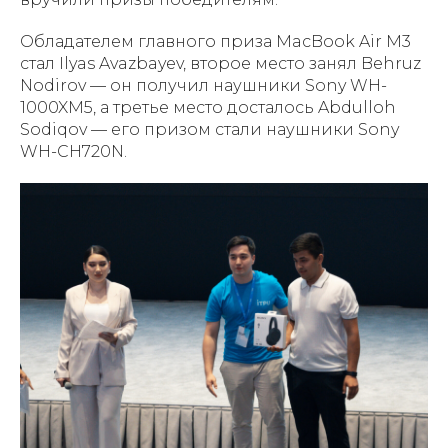
Обладателем главного приза MacBook Air M3
стал Ilyas Avazbayev, второе место занял Behruz
Nodirov — он получил наушники Sony WH-
1000XM5, а третье место досталось Abdulloh
Sodiqov — его призом стали наушники Sony
WH-CH720N.