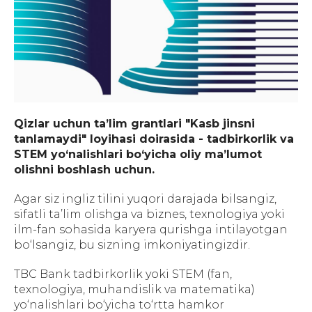
Qizlar uchun ta’lim grantlari "Kasb jinsni
tanlamaydi" loyihasi doirasida - tadbirkorlik va
STEM yo‘nalishlari bo‘yicha oliy ma’lumot
olishni boshlash uchun.
Agar siz ingliz tilini yuqori darajada bilsangiz,
sifatli ta’lim olishga va biznes, texnologiya yoki
ilm-fan sohasida karyera qurishga intilayotgan
bo‘lsangiz, bu sizning imkoniyatingizdir.
TBC Bank tadbirkorlik yoki STEM (fan,
texnologiya, muhandislik va matematika)
yo‘nalishlari bo‘yicha to‘rtta hamkor