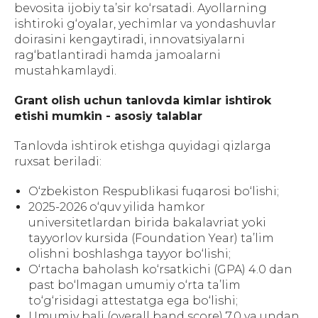
bevosita ijobiy ta’sir ko‘rsatadi. Ayollarning
ishtiroki g‘oyalar, yechimlar va yondashuvlar
doirasini kengaytiradi, innovatsiyalarni
rag‘batlantiradi hamda jamoalarni
mustahkamlaydi.
Grant olish uchun tanlovda kimlar ishtirok
etishi mumkin - asosiy talablar
Tanlovda ishtirok etishga quyidagi qizlarga
ruxsat beriladi:
O‘zbekiston Respublikasi fuqarosi bo‘lishi;
2025-2026 o‘quv yilida hamkor
universitetlardan birida bakalavriat yoki
tayyorlov kursida (Foundation Year) ta’lim
olishni boshlashga tayyor bo‘lishi;
O‘rtacha baholash ko‘rsatkichi (GPA) 4.0 dan
past bo‘lmagan umumiy o‘rta ta’lim
to‘g‘risidagi attestatga ega bo‘lishi;
Umumiy bali (overall band score) 7.0 va undan