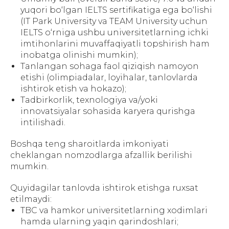
yuqori bo‘lgan IELTS sertifikatiga ega bo‘lishi
(IT Park University va TEAM University uchun
IELTS o‘rniga ushbu universitetlarning ichki
imtihonlarini muvaffaqiyatli topshirish ham
inobatga olinishi mumkin);
Tanlangan sohaga faol qiziqish namoyon
etishi (olimpiadalar, loyihalar, tanlovlarda
ishtirok etish va hokazo);
Tadbirkorlik, texnologiya va/yoki
innovatsiyalar sohasida karyera qurishga
intilishadi.
Boshqa teng sharoitlarda imkoniyati
cheklangan nomzodlarga afzallik berilishi
mumkin.
Quyidagilar tanlovda ishtirok etishga ruxsat
etilmaydi:
TBC va hamkor universitetlarning xodimlari
hamda ularning yaqin qarindoshlari;