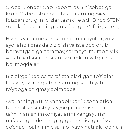
Global Gender Gap Report 2025 hisobotiga
ko‘ra, O‘zbekistondagi talabalarning 54,3
foizdan ortig‘ini qizlar tashkil etadi. Biroq STEM
sohalarida ularning ulushi atigi 17,5 foizga teng.
Biznes va tadbirkorlik sohalarida ayollar, yosh
ayol aholi orasida qiziqish va iste’dod ortib
borayotganiga qaramay, sarmoya, murabbiylik
va rahbarlikka cheklangan imkoniyatga ega
bo‘lmoqdalar.
Biz birgalikda bartaraf eta oladigan to‘siqlar
tufayli yuz minglab qizlarning salohiyati
ro‘yobga chiqmay qolmoqda.
Ayollarning STEM va tadbirkorlik sohalarida
ta’lim olish, kasbiy tayyorgarlik va ish bilan
ta’minlanish imkoniyatlarini kengaytirish
nafaqat gender tengligiga erishishga hissa
qo‘shadi, balki ilmiy va moliyaviy natijalarga ham