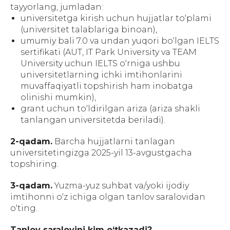
tayyorlang, jumladan:
universitetga kirish uchun hujjatlar to‘plami
(universitet talablariga binoan),
umumiy bali 7.0 va undan yuqori bo‘lgan IELTS
sertifikati (AUT, IT Park University va TEAM
University uchun IELTS o‘rniga ushbu
universitetlarning ichki imtihonlarini
muvaffaqiyatli topshirish ham inobatga
olinishi mumkin),
grant uchun to‘ldirilgan ariza (ariza shakli
tanlangan universitetda beriladi).
2-qadam.
Barcha hujjatlarni tanlagan
universitetingizga 2025-yil 13-avgustgacha
topshiring.
3-qadam.
Yuzma-yuz suhbat va/yoki ijodiy
imtihonni o‘z ichiga olgan tanlov saralovidan
o‘ting.
Tanlov saralovini kim o‘tkazadi?