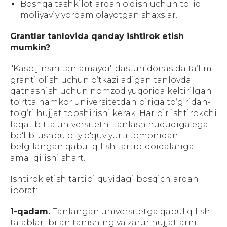
Boshqa tashkilotlardan o‘qish uchun to‘liq
moliyaviy yordam olayotgan shaxslar.
Grantlar tanlovida qanday ishtirok etish
mumkin?
"Kasb jinsni tanlamaydi" dasturi doirasida ta’lim
granti olish uchun o‘tkaziladigan tanlovda
qatnashish uchun nomzod yuqorida keltirilgan
to‘rtta hamkor universitetdan biriga to‘g‘ridan-
to‘g‘ri hujjat topshirishi kerak. Har bir ishtirokchi
faqat bitta universitetni tanlash huquqiga ega
bo‘lib, ushbu oliy o‘quv yurti tomonidan
belgilangan qabul qilish tartib-qoidalariga
amal qilishi shart.
Ishtirok etish tartibi quyidagi bosqichlardan
iborat:
1-qadam.
Tanlangan universitetga qabul qilish
talablari bilan tanishing va zarur hujjatlarni