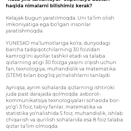
haqida nimalarni bilishimiz kerak?
Kelajak bugun yaratilmoqda. Uni ta’lim olish
imkoniyatiga ega bo‘lgan insonlar
yaratishmoqda.
YUNESKO ma’lumotlariga ko‘ra, dunyodagi
barcha tadqiqotchilarning 30 foizidan
kamrog‘ini ayollar tashkil etadi va talaba
qizlarning atigi 30 foizga yaqini o‘qish uchun
fan, texnologiya, muhandislik va matematika
(STEM) bilan bog‘liq yo‘nalishlarni tanlaydi.
Ayniqsa, ayrim sohalarda qizlarning ishtiroki
juda past darajada qolmoqda: axborot-
kommunikatsiya texnologiyalari sohasida bor-
yo‘g‘i 3 foiz, tabiiy fanlar, matematika va
statistika yo‘nalishida 5 foiz, muhandislik, ishlab
chiqarish va qurilish sohalarida esa 8 foiz talaba
qizlar ta’lim olmoqda.