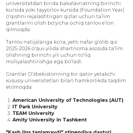
universitetdan birida bakalavriatning birinchi
kursida yoki tayyorlov kursida (Foundation Year)
o‘qishni rejalashtirgan qizlar uchun ta’lim
grantlarini olish bo‘yicha ochiq tanlov e’lon
qilmoqda.
Tanlov natijalariga ko‘ra, yetti nafar g‘olib qiz
2025-2026 o‘quv yilida shartnoma asosida ta’lim
olishning birinchi yili uchun to‘liq
moliyalashtirishga ega bo‘ladi.
Grantlar O‘zbekistonning bir qator yetakchi
xususiy universitetlari bilan hamkorlikda taqdim
etilmoqda:
American University of Technologies (AUT)
IT Park University
TEAM University
Amity University in Tashkent
"Kasb jins tanlamaydi" stipendiya dasturi