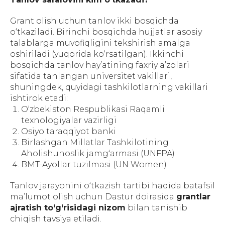
Grant olish uchun tanlov ikki bosqichda
o‘tkaziladi. Birinchi bosqichda hujjatlar asosiy
talablarga muvofiqligini tekshirish amalga
oshiriladi (yuqorida ko‘rsatilgan). Ikkinchi
bosqichda tanlov hay’atining faxriy a’zolari
sifatida tanlangan universitet vakillari,
shuningdek, quyidagi tashkilotlarning vakillari
ishtirok etadi:
O‘zbekiston Respublikasi Raqamli
texnologiyalar vazirligi
Osiyo taraqqiyot banki
Birlashgan Millatlar Tashkilotining
Aholishunoslik jamg‘armasi (UNFPA)
BMT-Ayollar tuzilmasi (UN Women)
Tanlov jarayonini o‘tkazish tartibi haqida batafsil
ma’lumot olish uchun Dastur doirasida
grantlar
ajratish to‘g‘risidagi nizom
bilan tanishib
chiqish tavsiya etiladi.