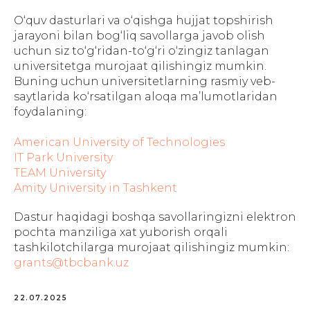
O‘quv dasturlari va o‘qishga hujjat topshirish
jarayoni bilan bog‘liq savollarga javob olish
uchun siz to‘g‘ridan-to‘g‘ri o‘zingiz tanlagan
universitetga murojaat qilishingiz mumkin.
Buning uchun universitetlarning rasmiy veb-
saytlarida ko‘rsatilgan aloqa ma’lumotlaridan
foydalaning:
American University of Technologies
IT Park University
TEAM University
Amity University in Tashkent
Dastur haqidagi boshqa savollaringizni elektron
pochta manziliga xat yuborish orqali
tashkilotchilarga murojaat qilishingiz mumkin:
grants@tbcbank.uz
22.07.2025