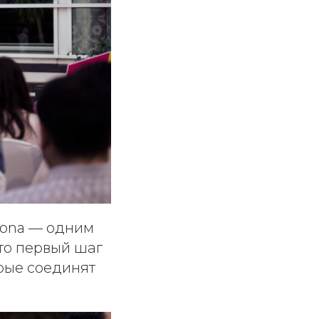
hona — одним
то первый шаг
рые соединят