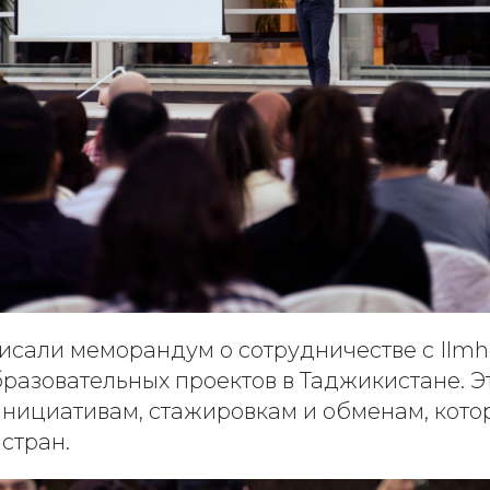
исали меморандум о сотрудничестве с Ilm
бразовательных проектов в Таджикистане. Э
инициативам, стажировкам и обменам, кото
 стран.