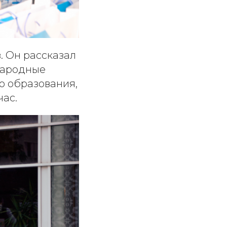
. Он рассказал
ународные
ю образования,
час.