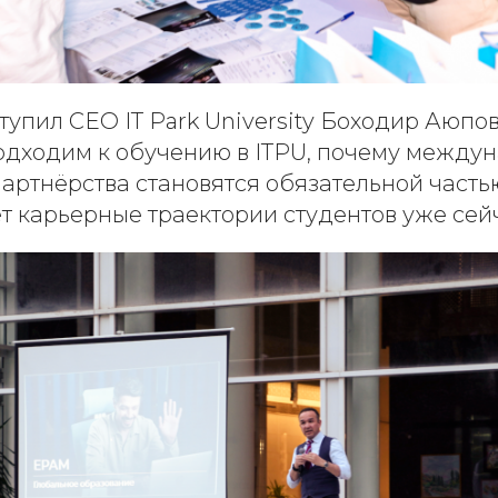
тупил CEO IT Park University Боходир Аюпов
 подходим к обучению в ITPU, почему межд
артнёрства становятся обязательной часть
т карьерные траектории студентов уже сей