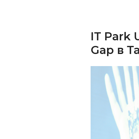
IT Park 
Gap в Т