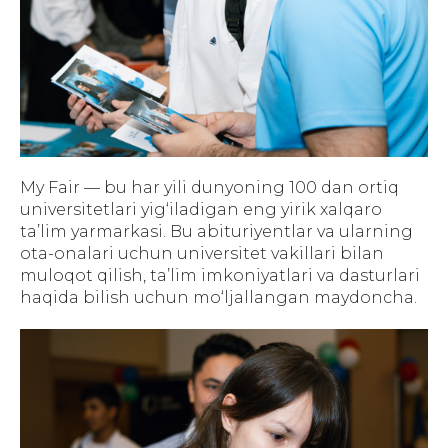
My Fair — bu har yili dunyoning 100 dan ortiq
universitetlari yig‘iladigan eng yirik xalqaro
ta’lim yarmarkasi. Bu abituriyentlar va ularning
ota-onalari uchun universitet vakillari bilan
muloqot qilish, ta’lim imkoniyatlari va dasturlari
haqida bilish uchun mo‘ljallangan maydoncha.