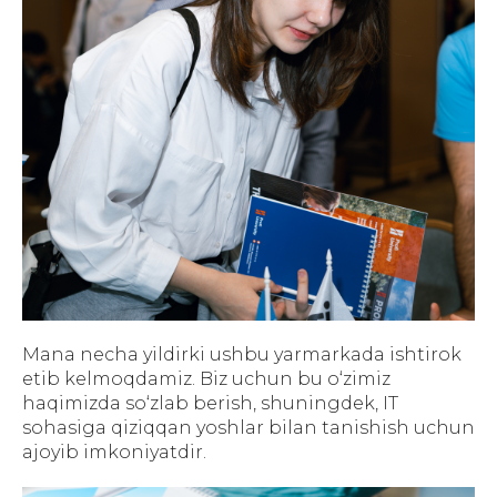
Mana necha yildirki ushbu yarmarkada ishtirok
etib kelmoqdamiz. Biz uchun bu o‘zimiz
haqimizda so‘zlab berish, shuningdek, IT
sohasiga qiziqqan yoshlar bilan tanishish uchun
ajoyib imkoniyatdir.