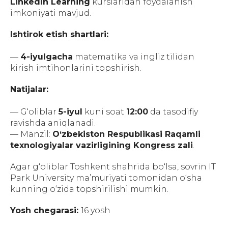
LinkedIn Learning
kurslaridan foydalanish
imkoniyati mavjud.
Ishtirok etish shartlari:
—
4-iyulgacha
matematika va ingliz tilidan
kirish imtihonlarini topshirish.
Natijalar:
— G‘oliblar
5-iyul
kuni soat
12:00
da tasodifiy
ravishda aniqlanadi.
— Manzil:
O‘zbekiston Respublikasi Raqamli
texnologiyalar vazirligining Kongress zali
.
Agar g‘oliblar Toshkent shahrida bo‘lsa, sovrin IT
Park University ma’muriyati tomonidan o‘sha
kunning o‘zida topshirilishi mumkin.
Yosh chegarasi:
16 yosh