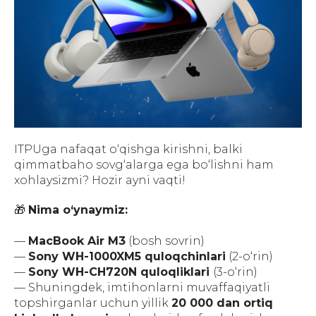
ITPUga nafaqat o‘qishga kirishni, balki
qimmatbaho sovg‘alarga ega bo‘lishni ham
xohlaysizmi? Hozir ayni vaqti!
🎁
Nima o‘ynaymiz:
—
MacBook Air M3
(bosh sovrin)
—
Sony WH-1000XM5 quloqchinlari
(2-o‘rin)
—
Sony WH-CH720N quloqliklari
(3-o‘rin)
— Shuningdek, imtihonlarni muvaffaqiyatli
topshirganlar uchun yillik
20 000 dan ortiq