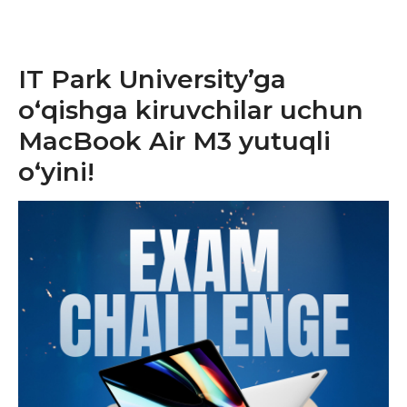
IT Park University’ga
o‘qishga kiruvchilar uchun
MacBook Air M3 yutuqli
o‘yini!