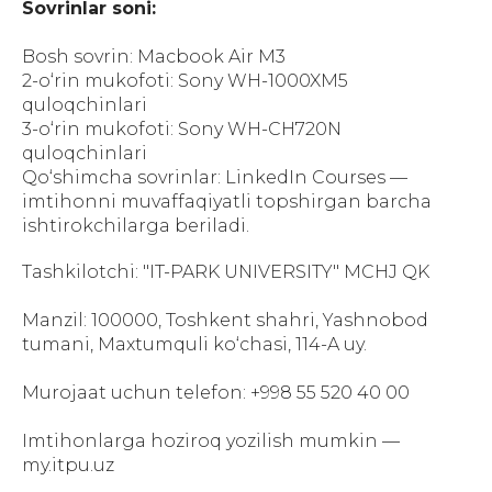
Sovrinlar soni:
Bosh sovrin: Macbook Air M3
2-o‘rin mukofoti: Sony WH-1000XM5
quloqchinlari
3-o‘rin mukofoti: Sony WH-CH720N
quloqchinlari
Qo‘shimcha sovrinlar: LinkedIn Courses —
imtihonni muvaffaqiyatli topshirgan barcha
ishtirokchilarga beriladi.
Tashkilotchi: "IT-PARK UNIVERSITY" MCHJ QK
Manzil: 100000, Toshkent shahri, Yashnobod
tumani, Maxtumquli ko‘chasi, 114-A uy.
Murojaat uchun telefon: +998 55 520 40 00
Imtihonlarga hoziroq yozilish mumkin —
my.itpu.uz