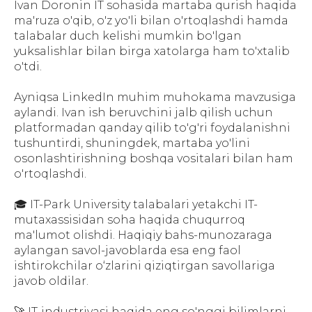
Ivan Doronin IT sohasida martaba qurish haqida
ma'ruza o'qib, o'z yo'li bilan o'rtoqlashdi hamda
talabalar duch kelishi mumkin bo'lgan
yuksalishlar bilan birga xatolarga ham to'xtalib
o'tdi.
Ayniqsa LinkedIn muhim muhokama mavzusiga
aylandi. Ivan ish beruvchini jalb qilish uchun
platformadan qanday qilib to'g'ri foydalanishni
tushuntirdi, shuningdek, martaba yo'lini
osonlashtirishning boshqa vositalari bilan ham
o'rtoqlashdi.
🎓 IT-Park University talabalari yetakchi IT-
mutaxassisidan soha haqida chuqurroq
ma'lumot olishdi. Haqiqiy bahs-munozaraga
aylangan savol-javoblarda esa eng faol
ishtirokchilar o‘zlarini qiziqtirgan savollariga
javob oldilar.
🚀 IT-industriyasi haqida eng so'nggi bilimlarni