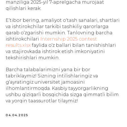
manziliga 2025-yil 7-aprelgacha murojaat
qilishlari kerak.
E’tibor bering, amaliyot o‘tash sanalari, shartlari
va ishtirokchilar tarkibi tashkiliy qarorlarga
qarab o‘zgarishi mumkin. Tanlovning barcha
ishtirokchilari
Internship 2025 contest
results.xlsx
faylida o‘z ballari bilan tanishishlari
va stajirovkada ishtirok etish imkoniyatini
tekshirishlari mumkin.
Barcha talabalarimizni yana bir bor
tabriklaymiz! Sizning intilishlaringiz va
g‘ayratingiz universitet jamoasini
ilhomlantirmoqda. Kasbiy tayyorgarlikning
ushbu qiziqarli bosqichida sizga qimmatli bilim
va yorqin taassurotlar tilaymiz!
04.04.2025