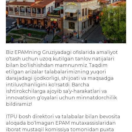
Biz EPAMning Gruziyadagi ofislarida amaliyot
o‘tash uchun uzoq kutilgan tanlov natijalari
bilan bo‘lishishdan mamnunmiz. Taqdim
etilgan arizalar talabalarimizning yuqori
darajadagi ijodkorligi, shijoati va maqsadga
intiluvchanligini ko‘rsatdi. Barcha
ishtirokchilarga ajoyib sa’y-harakatlari va
innovatsion g‘oyalari uchun minnatdorchilik
bildiramiz!
ITPU bosh direktori va talabalar bilan bevosita
aloqada bo‘lmagan EPAM mutaxassislaridan
iborat mustaqil komissiya tomonidan puxta