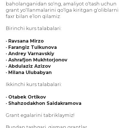
baholanganidan so‘ng, amaliyot o‘tash uchun
grant yo‘llanmalarini qo‘lga kiritgan g‘oliblarni
faxr bilan e’lon qilamiz:
Birinchi kurs talabalari:
· Ravsana Mirzo
· Farangiz Tulkunova
· Andrey Varnavskiy
· Ashrafjon Mukhtorjonov
· Abdulaziz Azizov
· Milana Ulubabyan
Ikkinchi kurs talabalari:
· Otabek Ortikov
· Shahzodakhon Saidakramova
Grant egalarini tabriklaymiz!
Bundan tashqari, qisman grantlar