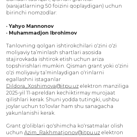
(xarajatlarning 50 foizini qoplaydigan) uchun
birinchi nomzodlar:
· Yahyo Mannonov
· Muhammadjon Ibrohimov
Tanlovning qolgan ishtirokchilari o‘zini o‘zi
moliyaviy ta’minlash shartlari asosida
stajirovkada ishtirok etish uchun ariza
topshirishlari mumkin. Qisman grant yoki o‘zini
o‘zi moliyaviy ta’minlaydigan o‘rinlarni
egallashni istaganlar
Dildora_Xoshimova@itpu.uz
elektron manziliga
2025-yil 11-apreldan kechiktirmay murojaat
qilishlari kerak. Shuni yodda tutingki, ushbu
joylar uchun to‘lovlar ham shu sanagacha
yakunlanishi kerak.
Grant g‘oliblari qo‘shimcha ko‘rsatmalar olish
uchun
Azim_Rakhmatjonov@itpu.uz
elektron