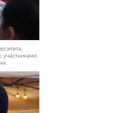
ерситета,
с участниками
ми.