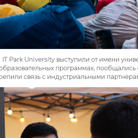
IT Park University выступили от имени унив
 образовательных программах, пообщались 
крепили связь с индустриальными партнёра