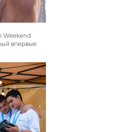
ech Weekend
рый впервые