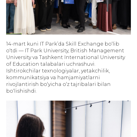
14-mart kuni IT Park’da Skill Exchange bo‘lib
o‘tdi — IT Park University, British Management
University va Tashkent International University
of Education talabalari uchrashuvi.
Ishtirokchilar texnologiyalar, yetakchilik,
kommunikatsiya va hamjamiyatlarni
rivojlantirish bo‘yicha o‘z tajribalari bilan
bo‘lishishdi.