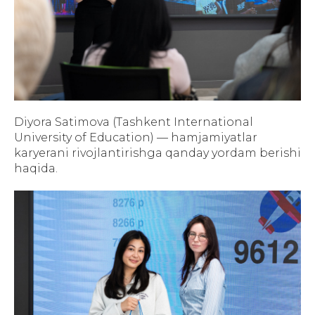
Diyora Satimova (Tashkent International
University of Education) — hamjamiyatlar
karyerani rivojlantirishga qanday yordam berishi
haqida.