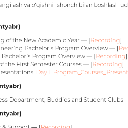
angilash va o‘qishni ishonch bilan boshlash uc
ntyabr)
g of the New Academic Year —
[
Recording
]
ineering Bachelor’s Program Overview —
[
Re
y Bachelor’s Program Overview —
[
Recording
]
of the First Semester Courses —
[
Recording
]
resentations:
Day 1. Program_Courses_Present
entyabr)
ess Department, Buddies and Student Clubs
entyabr)
s & Support —
[
Recording
]