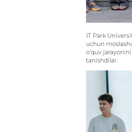
IT Park Universi
uchun moslashuv 
o‘quv jarayoninin
tanishdilar.