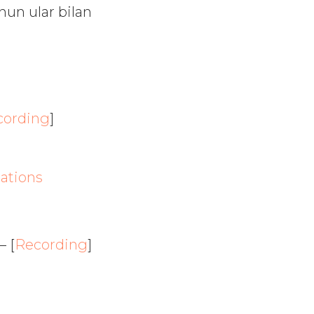
hun ular bilan
cording
]
ations
 —
[
Recording
]