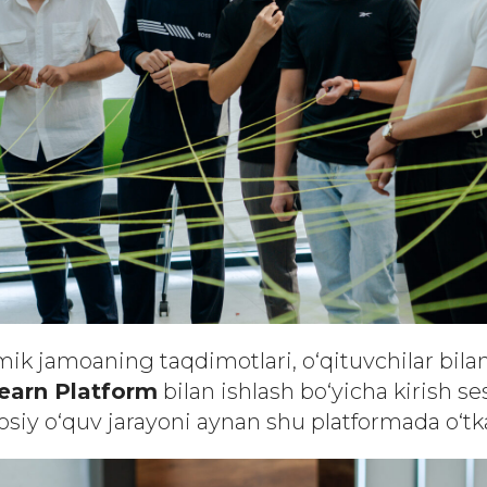
mik jamoaning taqdimotlari, o‘qituvchilar bila
Learn Platform
bilan ishlash bo‘yicha kirish ses
osiy o‘quv jarayoni aynan shu platformada o‘tka