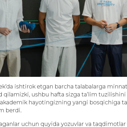
k’da ishtirok etgan barcha talabalarga minnat
 qilamizki, ushbu hafta sizga ta’lim tuzilishin
akademik hayotingizning yangi bosqichiga ta
m berdi.
maganlar uchun quyida yozuvlar va taqdimotlar