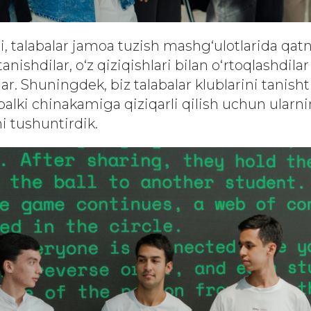
, talabalar jamoa tuzish mashg‘ulotlarida qatn
tanishdilar, o‘z qiziqishlari bilan o‘rtoqlashdilar
lar. Shuningdek, biz talabalar klublarini tanisht
 balki chinakamiga qiziqarli qilish uchun ularn
ni tushuntirdik.