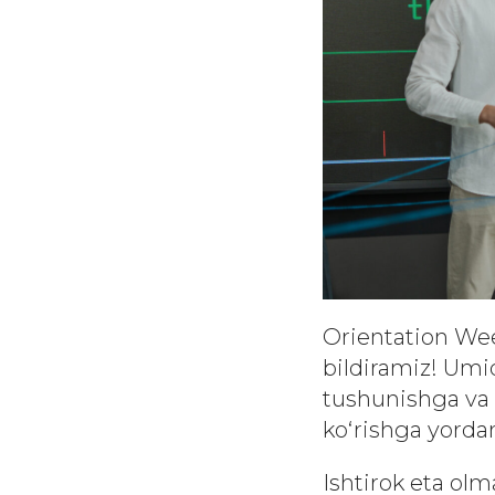
Orientation Wee
bildiramiz! Umid
tushunishga va 
ko‘rishga yorda
Ishtirok eta ol