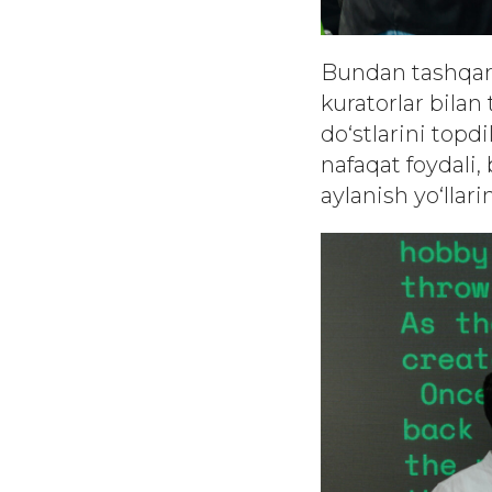
Bundan tashqari
kuratorlar bilan 
do‘stlarini topdi
nafaqat foydali,
aylanish yo‘llari