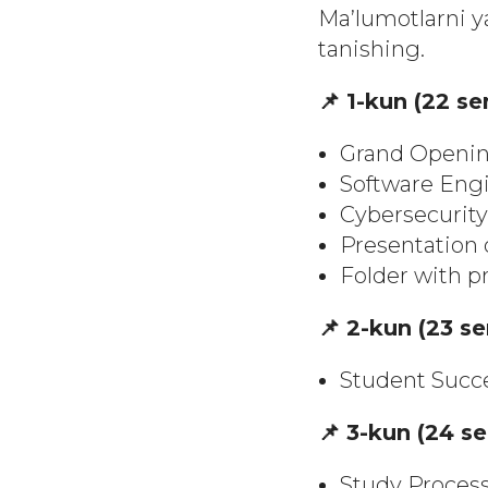
Ma’lumotlarni y
tanishing.
📌 1-kun (22 se
Grand Openin
Software Eng
Cybersecurit
Presentation 
Folder with p
📌 2-kun (23 s
Student Succ
📌 3-kun (24 s
Study Proces