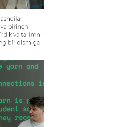
ashdilar,
 va birinchi
irdik va ta’limni
ing bir qismiga