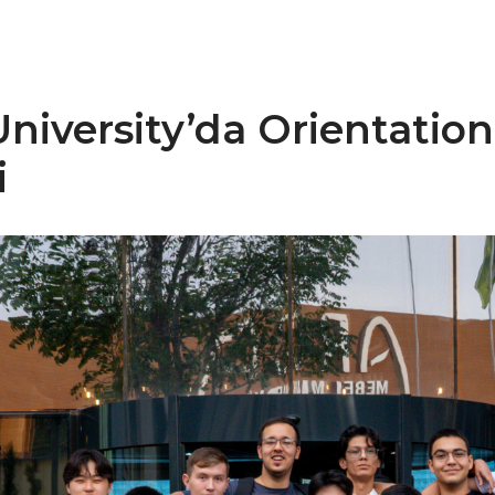
University’da Orientati
i