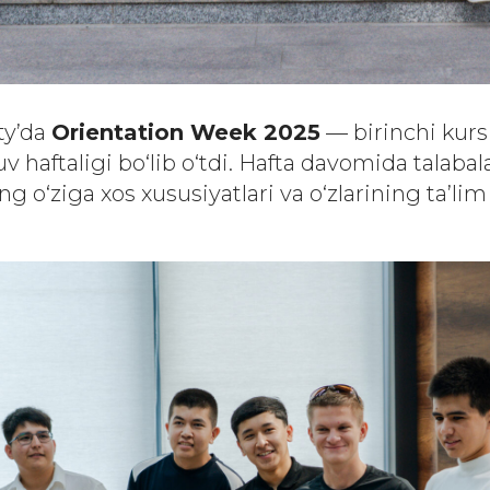
ty’da
Orientation Week 2025
— birinchi kurs 
haftaligi bo‘lib o‘tdi. Hafta davomida talabala
g o‘ziga xos xususiyatlari va o‘zlarining ta’lim