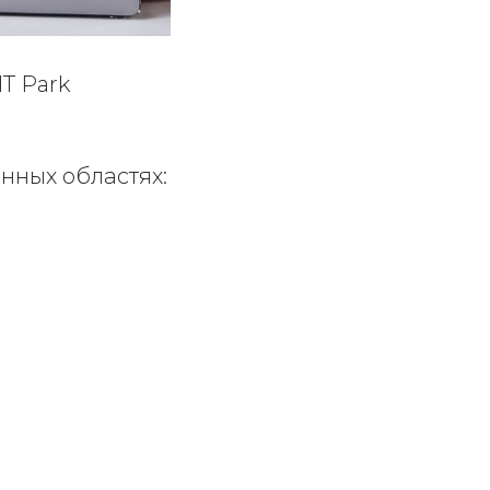
T Park
анных областях: