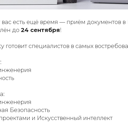
 вас есть ещё время — приём документов в I
длён до
24 сентября
!
sity готовит специалистов в самых востребов
:
инженерия
ность
а:
инженерия
ая Безопасность
-проектами и Искусственный интеллект