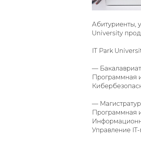
Абитуриенты, у
University про
IT Park Univer
— Бакалавриат
Программная 
Кибербезопас
— Магистратур
Программная 
Информационн
Управление IT