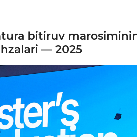
tura bitiruv marosimini
ahzalari — 2025