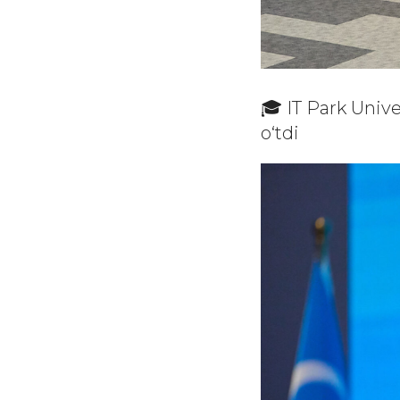
🎓 IT Park Univ
o‘tdi