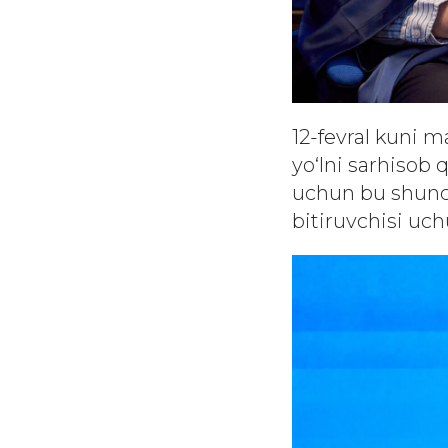
12-fevral kuni ma
yo‘lni sarhisob 
uchun bu shunc
bitiruvchisi uch