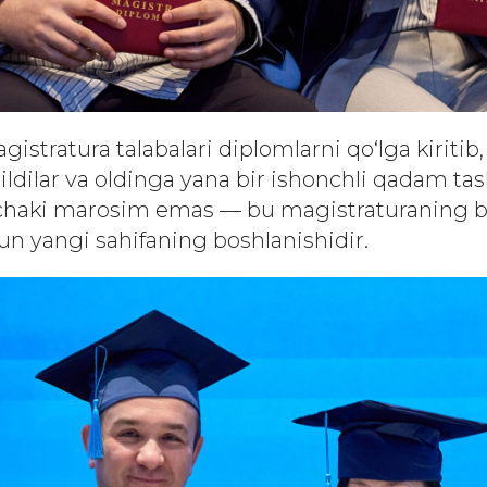
gistratura talabalari diplomlarni qo‘lga kiritib,
qildilar va oldinga yana bir ishonchli qadam tash
haki marosim emas — bu magistraturaning bi
un yangi sahifaning boshlanishidir.