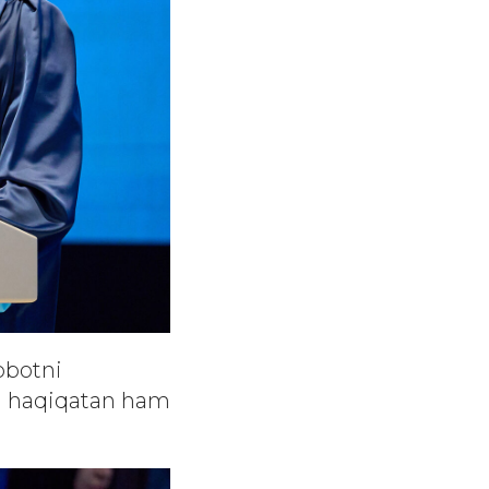
obotni
va haqiqatan ham