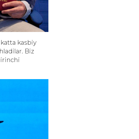
 katta kasbiy
ladilar. Biz
rinchi