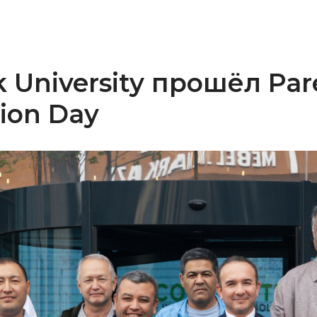
k University прошёл Par
tion Day