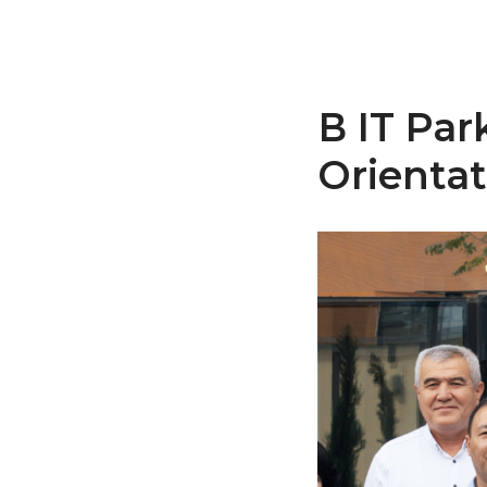
В IT Par
Orienta