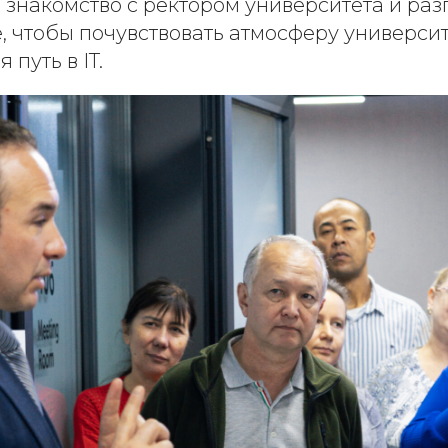
, знакомство с ректором университета и раз
 чтобы почувствовать атмосферу университе
 путь в IT.