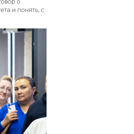
говор о
та и понять, с