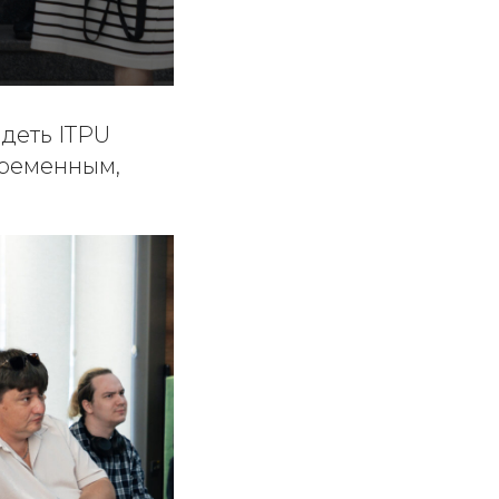
деть ITPU
временным,