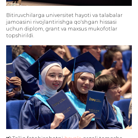
Bitiruvchilarga universitet hayoti va talabalar
jamoasini rivojlantirishga qo‘shgan hissasi
uchun diplom, grant va maxsus mukofotlar
topshirildi.