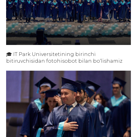
🎓 IT Park Universitetining birinchi
bitiruvchisidan fotohisobot bilan bo‘lishamiz