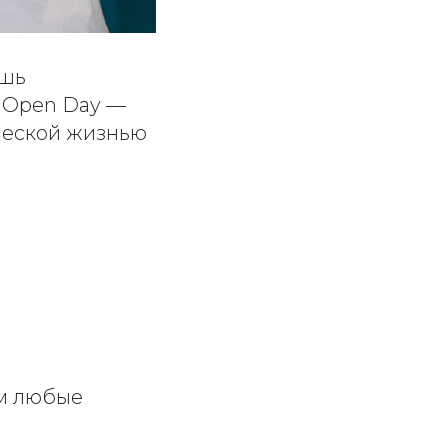
ешь
а Open Day —
ческой жизнью
им любые