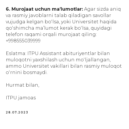
6. Murojaat uchun maʼlumotlar:
Agar sizda aniq
va rasmiy javoblarni talab qiladigan savollar
vujudga kelgan boʻlsa, yoki Universitet haqida
qoʻshimcha maʼlumot kerak boʻlsa, quyidagi
telefon raqami orqali murojaat qiling:
+998555039999
Eslatma: ITPU Assistant abituriyentlar bilan
muloqotni yaxshilash uchun moʻljallangan,
ammo Universitet vakillari bilan rasmiy muloqot
oʻrnini bosmaydi.
Hurmat bilan,
ITPU jamoas
28.07.2023