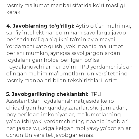
rasmiy maʼlumot manbai sifatida koʻrilmasligi
kerak.
4. Javoblarning toʻgʻriligi:
Aytib oʻtish muhimki,
sunʼiy intellekt har doim ham savollarga javob
berishda toʻliq aniqlikni taʼminlay olmaydi.
Yordamchi xato qilishi, yoki noaniq maʼlumot
berishi mumkin, ayniqsa savol jargonlardan
foydalanilgan holda berilgan boʻlsa.
Foydalanuvchilar har doim ITPU yordamchisidan
olingan muhim maʼlumotlarni universitetning
rasmiy manbalari bilan tekshirishlari lozim.
5. Javobgarlikning cheklanishi:
ITPU
Assistantʼdan foydalanish natijasida kelib
chiqadigan har qanday zararlar, shu jumladan,
boy berilgan imkoniyatlar, maʼlumotlarning
yoʻqolishi yoki yordamchining noaniq javoblari
natijasida vujudga kelgan moliyaviy yoʻqotishlar
uchun Universitet javobgar emas.