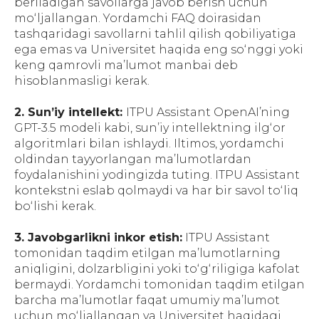
beriladigan savollarga javob berish uchun
moʻljallangan. Yordamchi FAQ doirasidan
tashqaridagi savollarni tahlil qilish qobiliyatiga
ega emas va Universitet haqida eng soʻnggi yoki
keng qamrovli maʼlumot manbai deb
hisoblanmasligi kerak.
2. Sunʼiy intellekt:
ITPU Assistant OpenAIʼning
GPT-3.5 modeli kabi, sunʼiy intellektning ilgʻor
algoritmlari bilan ishlaydi. Iltimos, yordamchi
oldindan tayyorlangan maʼlumotlardan
foydalanishini yodingizda tuting. ITPU Assistant
kontekstni eslab qolmaydi va har bir savol toʻliq
boʻlishi kerak.
3. Javobgarlikni inkor etish:
ITPU Assistant
tomonidan taqdim etilgan maʼlumotlarning
aniqligini, dolzarbligini yoki toʻgʻriligiga kafolat
bermaydi. Yordamchi tomonidan taqdim etilgan
barcha maʼlumotlar faqat umumiy maʼlumot
uchun moʻljallangan va Universitet haqidagi