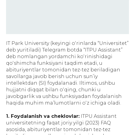
IT Park University (keyingi oʻrinlarda “Universitet”
deb yuritiladi) Telegram botda “ITPU Assistant”
deb nomlangan yordamchi koʻrinishidagi
qoʻshimcha funksiyani taqdim etadi, u
abituriyentlar tomonidan tez-tez beriladigan
savollarga javob berish uchun sunʼiy
intellektdan (SI) foydalanadi. Iltimos, ushbu
hujjatni diqqat bilan oʻqing, chunki u
javobgarlik va ushbu funksiyadan foydalanish
haqida muhim maʼlumotlarni oʻz ichiga oladi.
1. Foydalanish va cheklovlar:
ITPU Assistant
universitetning faqat joriy yilgi (2023) FAQ
asosida, abituriyentlar tomonidan tez-tez